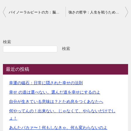
投
バイノーラルビートの力：脳を変える音の科学
強さの哲学：人生を戦うための指南書
稿
ナ
ビ
検索
ゲ
検索
ー
シ
最近の投稿
ョ
幸運の磁石：日常に隠された幸せの法則
ン
幸せ の道は選べない。選んだ道を幸せにするのよ
自分が生きている意味は？とため息をつくあなたへ
何やってんの！出来ない、じゃなくて、やらないだけでし
ょ！
あんたバカァ〜！何もしなきゃ、何も変わらないのよ