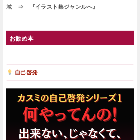
城
⇒ 『イラスト集ジャンルへ』
お勧め本
自己啓発